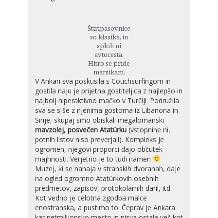
Štiripasovnice
so klasika, to
sploh ni
avtocesta.
Hitro se pride
marsikam.
V Ankari sva poskusila s Couchsurfingom in
gostila naju je prijetna gostiteljica z najlepšo in
najbolj hiperaktivno mačko v Turčiji. Podružila
sva se s še z njenima gostoma iz Libanona in
Sirije, skupaj smo obiskali megalomanski
mavzolej, posvečen Atatürku
(vstopnine ni,
potnih listov niso preverjali). Kompleks je
ogromen, njegovi proporci dajo občutek
majhnosti. Verjetno je to tudi namen
Muzej, ki se nahaja v stranskih dvoranah, daje
na ogled ogromno Atatürkovih osebnih
predmetov, zapisov, protokolarnih daril, itd.
Kot vedno je celotna zgodba malce
enostranska, a pustimo to. Čeprav je Ankara
kar petmilijonsko mesto in nisva ostala več kot