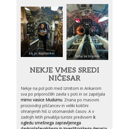
Lej jo, kapitanko!
Soba za torpede
NEKJE VMES SREDI
NIČESAR
Nekje na pol poti med Izmitom in Ankarom
sva po priporočilih zavila s poti in se zapeljala
mimo vasice Mudurnu
. Znana po masovni
proizvodnji piščancev in veliki količini
ohranjenih hiš iz otomanskih časov. A v
zadnjih letih privablja turiste predvsem
k
ogledu smešnega zapravljenega
davkoplačevalskega in investitorskega denarja.