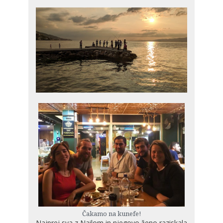
Čakamo na kunefe!
Najprej sva z Nailom in njegovo ženo raziskala