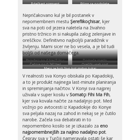
Rdečkast pigment
Piling za podplate
Nepričakovano kul je bil postanek v
nepomembnem mestu
Şereflikoçhisar
, kjer
sva na poti od jezera naletela na živahno
pristno tržnico in si nakupila zalog zelenjave in
oreščkov. Definitivno najboljši paradižnik v
življenju. Mami sicer ne bo vesela, a je bil tudi
boljši od našega domačega.
Paradajz po 4 lire (7 lir =
Domače maslo
1 eur)
Češnje po 0.7€? Yes!
Oreščki vseh sort
Meso je bolj živo kot mrtvo tukaj
V realnosti sva Konyo obiskala po Kapadokiji,
a to je produkt najinega last-minute planiranja
in spreminjanja načrtov. V Konyi sva najprej
uživala v super kosilu v
Somatçı Fihi Ma Fih
,
kjer sva kovala načrte za nadaljnjo pot. Med
vožnjo po avtocesti iz Kapadokije do Konye
sva peljala nazaj na zahod in nekaj se je čutilo
narobe. Začela sva debatirati in to
nepomembno kosilo se je izkazalo za
eno
najpomembnejših za najino nadaljno pot
.
Čeprav sva v Turčiji nameravala ostati še kar