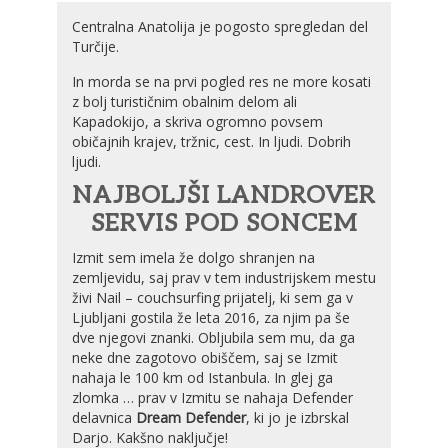
Centralna Anatolija je pogosto spregledan del
Turčije.
In morda se na prvi pogled res ne more kosati
z bolj turističnim obalnim delom ali
Kapadokijo, a skriva ogromno povsem
običajnih krajev, tržnic, cest. In ljudi. Dobrih
ljudi.
NAJBOLJŠI LANDROVER
SERVIS POD SONCEM
Izmit sem imela že dolgo shranjen na
zemljevidu, saj prav v tem industrijskem mestu
živi Nail – couchsurfing prijatelj, ki sem ga v
Ljubljani gostila že leta 2016, za njim pa še
dve njegovi znanki. Obljubila sem mu, da ga
neke dne zagotovo obiščem, saj se Izmit
nahaja le 100 km od Istanbula. In glej ga
zlomka … prav v Izmitu se nahaja Defender
delavnica
Dream Defender
, ki jo je izbrskal
Darjo. Kakšno naključje!