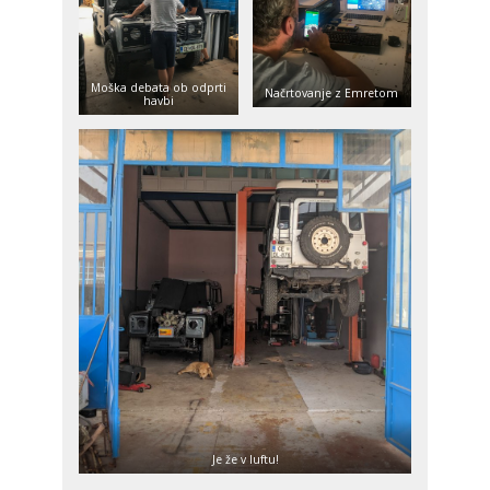
Moška debata ob odprti
Načrtovanje z Emretom
havbi
Je že v luftu!