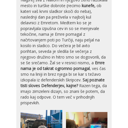
mesto in turške dobrote (recimo
kunefe,
ob
kateri vaš krvni sladkor skoči do neba),
naslednji dan pa preživela v najbolj kul
delavnici z Emretom. Medtem ko se je
popravljala izpušna cev in so se menjevale
tekočine, nama je Emre pomagal z
načrtovanjem poti po Turčiji, naju peljal na
kosilo in sladico. Do večera je bil avto
porihtan, seveda je sledila še večerja z
njegovo družino in hitro smo se dogovorili, da
se še srečamo. Žal se v resnici nismo, a
Emre
nama je od takrat ogromno pomagal
, ves čas
smo na liniji in brez njega bi se kar s težavo
izkopala iz defenderskih škripcev.
Saj poznate
tisti sloves Defenderjev, kajne?
Razen tega, da
imajo zimzeleni dizajn, so znani še potem, da
rado kaj odpove. O tem več v prihodnjih
prispevkih.