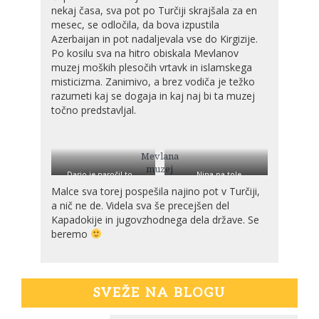
nekaj časa, sva pot po Turčiji skrajšala za en
mesec, se odločila, da bova izpustila
Azerbaijan in pot nadaljevala vse do Kirgizije.
Po kosilu sva na hitro obiskala Mevlanov
muzej moških plesočih vrtavk in islamskega
misticizma. Zanimivo, a brez vodiča je težko
razumeti kaj se dogaja in kaj naj bi ta muzej
točno predstavljal.
Mevlana
muzej
Darjo je naročil to…
… Nina pa tole.
Malce sva torej pospešila najino pot v Turčiji,
a nič ne de. Videla sva še precejšen del
Kapadokije in jugovzhodnega dela države. Se
beremo
SVEŽE NA BLOGU