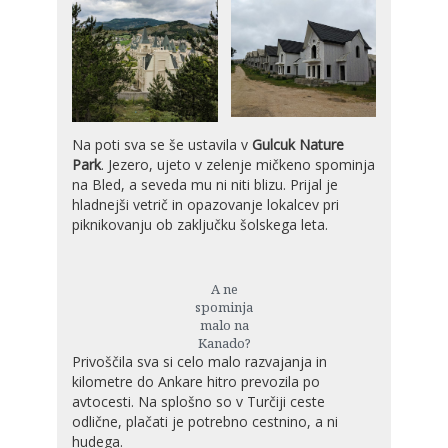
Na poti sva se še ustavila v
Gulcuk Nature
Park
. Jezero, ujeto v zelenje mičkeno spominja
na Bled, a seveda mu ni niti blizu. Prijal je
hladnejši vetrič in opazovanje lokalcev pri
piknikovanju ob zaključku šolskega leta.
A ne
spominja
malo na
Kanado?
Privoščila sva si celo malo razvajanja in
kilometre do Ankare hitro prevozila po
avtocesti. Na splošno so v Turčiji ceste
odlične, plačati je potrebno cestnino, a ni
hudega.