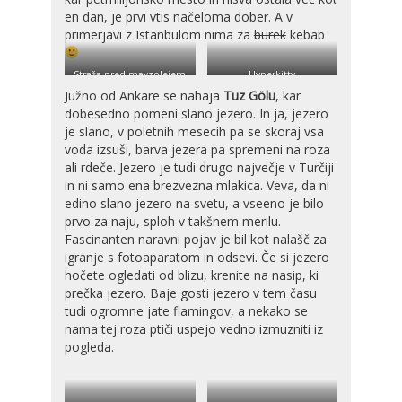
en dan, je prvi vtis načeloma dober. A v
primerjavi z Istanbulom nima za
burek
kebab
Straža pred mavzolejem
Hyperkitty
Južno od Ankare se nahaja
Tuz Gölu
, kar
dobesedno pomeni slano jezero. In ja, jezero
je slano, v poletnih mesecih pa se skoraj vsa
voda izsuši, barva jezera pa spremeni na roza
ali rdeče. Jezero je tudi drugo največje v Turčiji
in ni samo ena brezvezna mlakica. Veva, da ni
edino slano jezero na svetu, a vseeno je bilo
prvo za naju, sploh v takšnem merilu.
Fascinanten naravni pojav je bil kot nalašč za
igranje s fotoaparatom in odsevi. Če si jezero
hočete ogledati od blizu, krenite na nasip, ki
prečka jezero. Baje gosti jezero v tem času
tudi ogromne jate flamingov, a nekako se
nama tej roza ptiči uspejo vedno izmuzniti iz
pogleda.