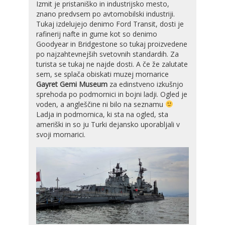
Izmit je pristaniško in industrijsko mesto,
znano predvsem po avtomobilski industriji.
Tukaj izdelujejo denimo Ford Transit, dosti je
rafinerij nafte in gume kot so denimo
Goodyear in Bridgestone so tukaj proizvedene
po najzahtevnejših svetovnih standardih. Za
turista se tukaj ne najde dosti. A če že zalutate
sem, se splača obiskati muzej mornarice
Gayret Gemi Museum
za edinstveno izkušnjo
sprehoda po podmornici in bojni ladji. Ogled je
voden, a angleščine ni bilo na seznamu
Ladja in podmornica, ki sta na ogled, sta
ameriški in so ju Turki dejansko uporabljali v
svoji mornarici.