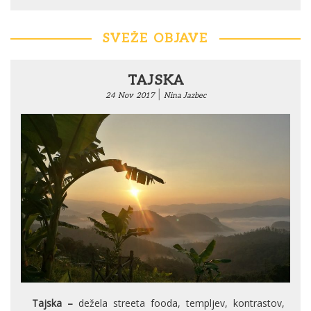
SVEŽE OBJAVE
TAJSKA
|
24
Nov
2017
Nina Jazbec
Tajska –
dežela streeta fooda, templjev, kontrastov,