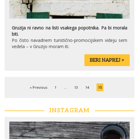
Gruzija ni ravno na listi vsakega popotnika. Pa bi morala
biti.
Po čisto navadnem turistično-promocijskem videju sem
vedela – v Gruzijo moram iti.
BERI NAPREJ >
« Previous
1
…
13
14
15
INSTAGRAM