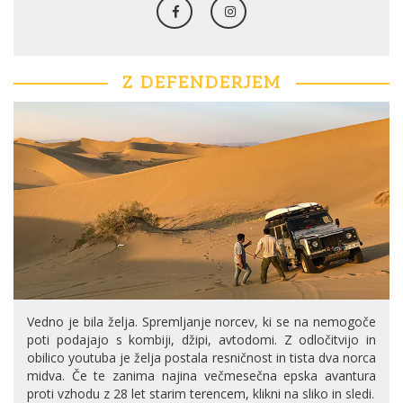
Z DEFENDERJEM
Vedno je bila želja. Spremljanje norcev, ki se na nemogoče
poti podajajo s kombiji, džipi, avtodomi. Z odločitvijo in
obilico youtuba je želja postala resničnost in tista dva norca
midva. Če te zanima najina večmesečna epska avantura
proti vzhodu z 28 let starim terencem, klikni na sliko in sledi.