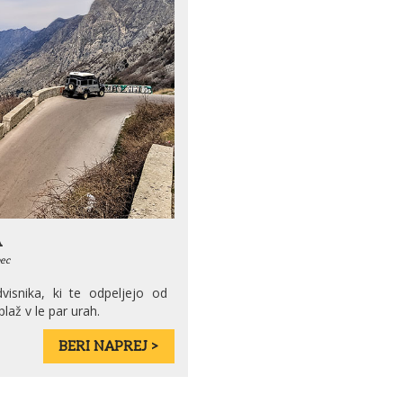
A
ec
isnika, ki te odpeljejo od
laž v le par urah.
BERI NAPREJ >