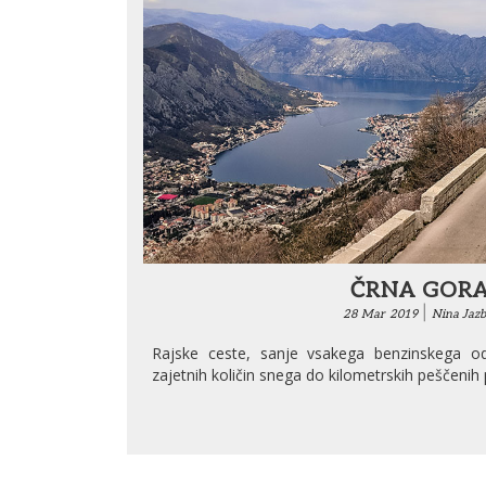
ČRNA GOR
|
28
Mar
2019
Nina Jazb
Rajske ceste, sanje vsakega benzinskega odv
zajetnih količin snega do kilometrskih peščenih p